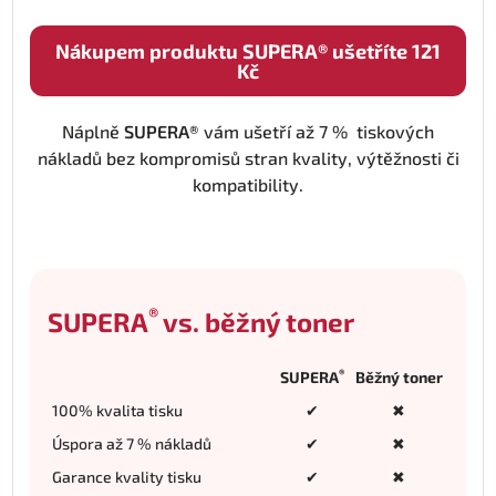
Nákupem produktu SUPERA® ušetříte 121
Kč
Náplně
SUPERA®
vám ušetří až 7 % tiskových
nákladů bez kompromisů stran kvality, výtěžnosti či
kompatibility.
®
SUPERA
vs. běžný toner
®
SUPERA
Běžný toner
100% kvalita tisku
✔
✖
Úspora až 7 % nákladů
✔
✖
Garance kvality tisku
✔
✖