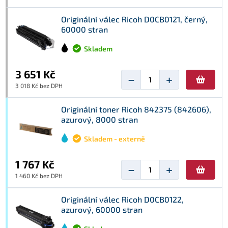
Originální válec Ricoh D0CB0121, černý,
60000 stran
Skladem
3 651 Kč
−
+
3 018 Kč bez DPH
Originální toner Ricoh 842375 (842606),
azurový, 8000 stran
Skladem - externě
1 767 Kč
−
+
1 460 Kč bez DPH
Originální válec Ricoh D0CB0122,
azurový, 60000 stran