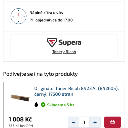
Náplně zítra u vás
Při objednávce do 17:00
Tonery Ricoh
Podívejte se i na tyto produkty
Originální toner Ricoh 842374 (842605),
černý, 17500 stran
Skladem > 5 ks
1 008 Kč
−
+
833 Kč bez DPH