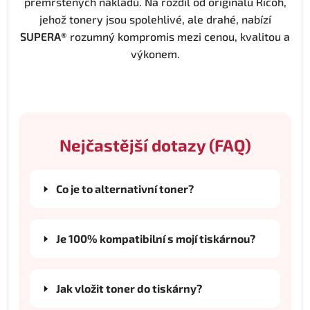
přemrštěných nákladů. Na rozdíl od originálu Ricoh,
jehož tonery jsou spolehlivé, ale drahé, nabízí
SUPERA®
rozumný kompromis mezi cenou, kvalitou a
výkonem.
Nejčastější dotazy (FAQ)
Co je to alternativní toner?
Je 100% kompatibilní s mojí tiskárnou?
Jak vložit toner do tiskárny?