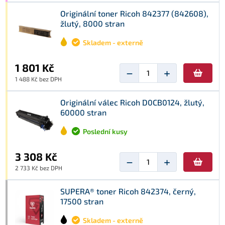
Originální toner Ricoh 842377 (842608),
žlutý, 8000 stran
Skladem - externě
1 801 Kč
−
+
1 488 Kč bez DPH
Originální válec Ricoh D0CB0124, žlutý,
60000 stran
Poslední kusy
3 308 Kč
−
+
2 733 Kč bez DPH
SUPERA® toner Ricoh 842374, černý,
17500 stran
Skladem - externě