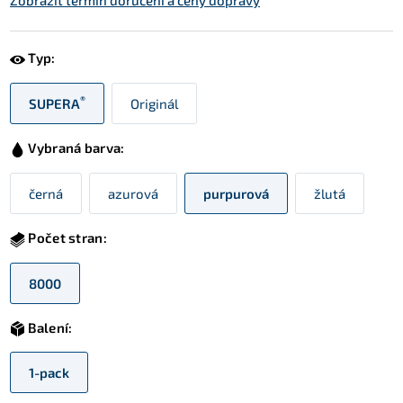
Zobrazit termín doručení a ceny dopravy
Typ:
®
SUPERA
Originál
Vybraná barva:
černá
azurová
purpurová
žlutá
Počet stran:
8000
Balení:
1-pack