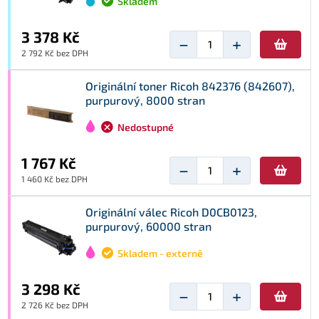
Skladem
3 378 Kč
−
+
2 792 Kč bez DPH
Originální toner Ricoh 842376 (842607),
purpurový, 8000 stran
Nedostupné
1 767 Kč
−
+
1 460 Kč bez DPH
Originální válec Ricoh D0CB0123,
purpurový, 60000 stran
Skladem - externě
3 298 Kč
−
+
2 726 Kč bez DPH