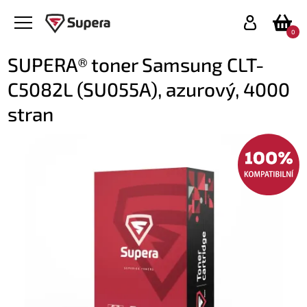
0
SUPERA® toner Samsung CLT-
C5082L (SU055A), azurový, 4000
stran