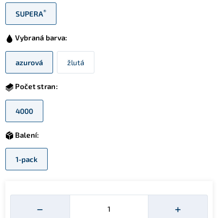
®
SUPERA
Vybraná barva:
azurová
žlutá
Počet stran:
4000
Balení:
1-pack
Množství
−
+