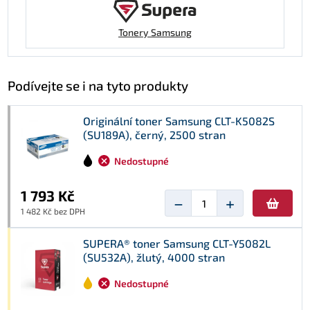
Tonery Samsung
Podívejte se i na tyto produkty
Originální toner Samsung CLT-K5082S
(SU189A), černý, 2500 stran
Nedostupné
1 793 Kč
−
+
1 482 Kč bez DPH
SUPERA® toner Samsung CLT-Y5082L
(SU532A), žlutý, 4000 stran
Nedostupné