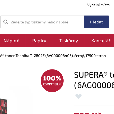
Výdejní místa
Zadejte typ tiskárny nebo náplně
Náplně
Papíry
Tiskárny
Kancelář
® toner Toshiba T-2802E (6AG00006405), černý, 17500 stran
SUPERA® t
(6AG000064