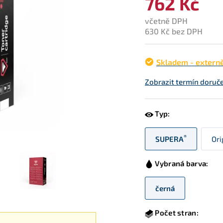
762 Kč
včetně DPH
630 Kč bez DPH
Skladem - extern
Zobrazit termín doruče
Typ:
®
SUPERA
Ori
Vybraná barva:
černá
Počet stran: