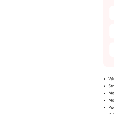
Vý
St
Mo
Mo
Po