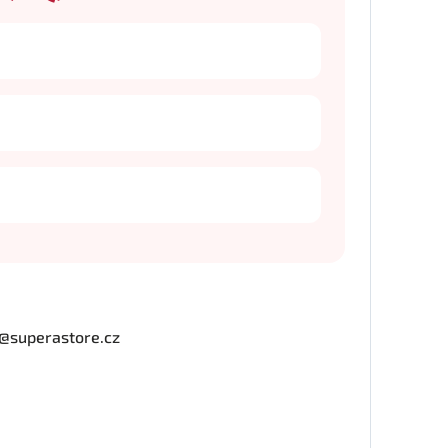
o@superastore.cz