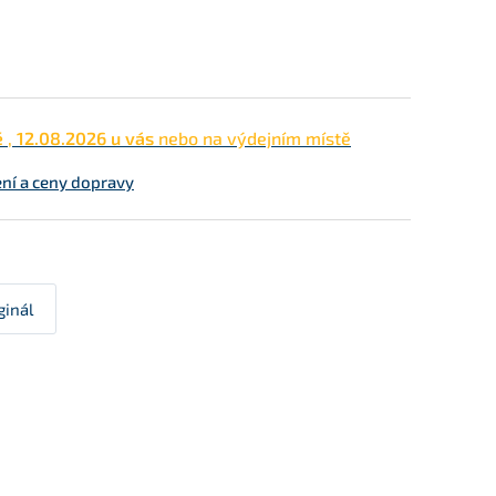
ě
,
12.08.2026 u vás
nebo na výdejním místě
ní a ceny dopravy
ginál