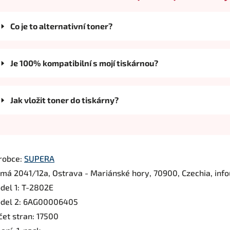
Co je to alternativní toner?
Je 100% kompatibilní s mojí tiskárnou?
Jak vložit toner do tiskárny?
robce:
SUPERA
rmá 2041/12a, Ostrava - Mariánské hory, 70900, Czechia, inf
del 1: T-2802E
del 2: 6AG00006405
čet stran: 17500