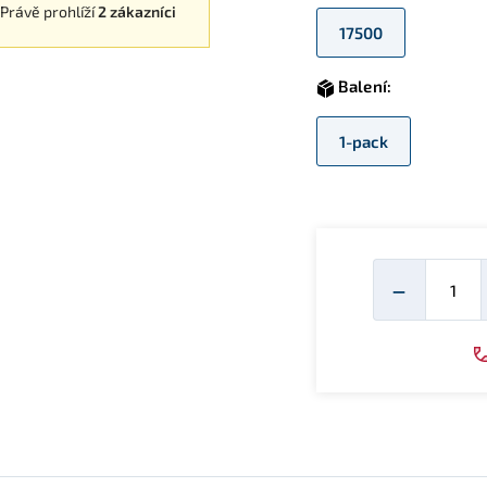
Právě prohlíží
2 zákazníci
17500
Balení:
1-pack
Mno
−