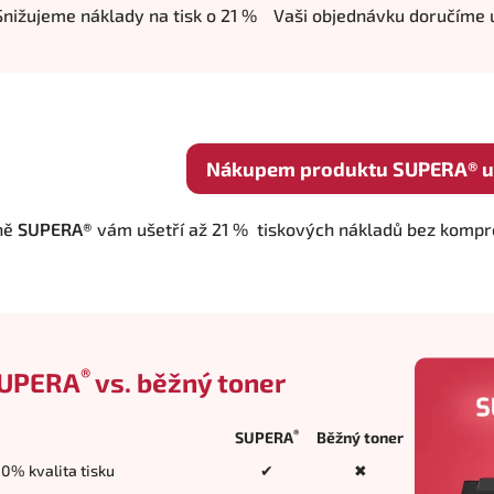
Snižujeme náklady na tisk o 21 %
Vaši objednávku doručíme u
Nákupem produktu SUPERA® uš
ně
SUPERA®
vám ušetří až 21 % tiskových nákladů bez komprom
®
UPERA
vs. běžný toner
®
SUPERA
Běžný toner
0% kvalita tisku
✔
✖