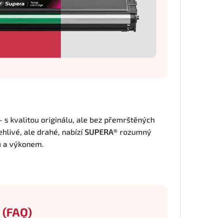
 – s kvalitou originálu, ale bez přemrštěných
ehlivé, ale drahé, nabízí
SUPERA®
rozumný
u a výkonem.
 (FAQ)