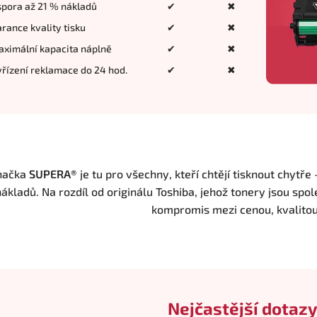
pora až 21 % nákladů
✔
✖
rance kvality tisku
✔
✖
ximální kapacita náplně
✔
✖
řízení reklamace do 24 hod.
✔
✖
načka
SUPERA®
je tu pro všechny, kteří chtějí tisknout chytře
ákladů. Na rozdíl od originálu Toshiba, jehož tonery jsou spol
kompromis mezi cenou, kvalito
Nejčastější dotazy