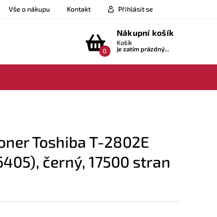
Vše o nákupu
Kontakt
Přihlásit se
Nákupní košík
Košík
je zatím prázdný...
0
oner Toshiba T-2802E
05), černý, 17500 stran