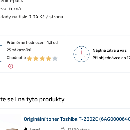
ení: 1-pack
rva: černá
lady na tisk: 0.04 Kč / strana
Průměrné hodnocení
4,3
od
25
zákazníků
Náplně zítra u vás
3
Ohodnotit:
Při objednávce do 1
te se i na tyto produkty
Originální toner Toshiba T-2802E (6AG00006405
černá
17500 stran