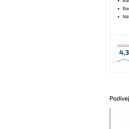
Bal
Ba
Nák
4,
Podívej