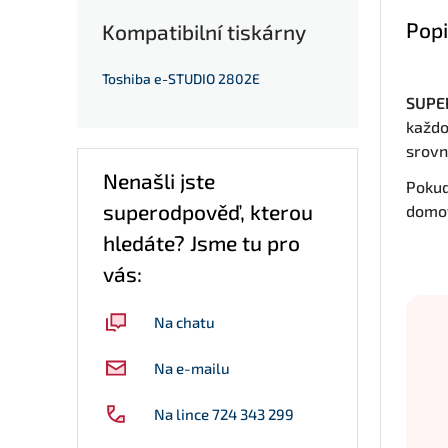
Popi
Kompatibilní tiskárny
Toshiba e-STUDIO 2802E
SUPER
každo
srovn
Nenašli jste
Pokud
superodpověď, kterou
domov
hledáte? Jsme tu pro
vás:
Na chatu
Na e-mailu
Na lince 724 343 299