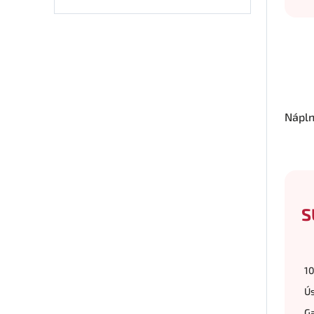
Nápl
S
10
Ús
Ga