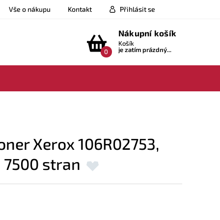
Vše o nákupu
Kontakt
Přihlásit se
Nákupní košík
Košík
je zatím prázdný...
0
oner Xerox 106R02753,
 7500 stran