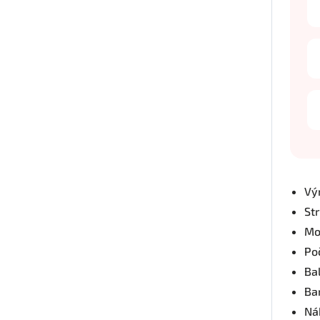
Vý
St
Mo
Po
Bal
Ba
Nák