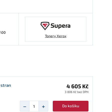
7:00
Tonery Xerox
 stran
4 605 Kč
3 806 Kč bez DPH
−
+
Do košíku