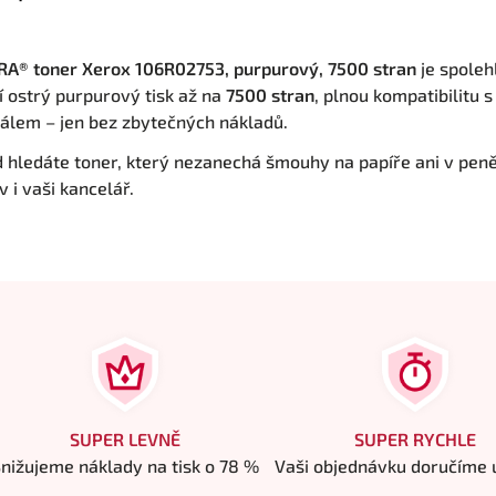
A® toner Xerox 106R02753, purpurový, 7500 stran
je spoleh
í ostrý purpurový tisk až na
7500 stran
, plnou kompatibilitu 
nálem – jen bez zbytečných nákladů.
 hledáte toner, který nezanechá šmouhy na papíře ani v pen
 i vaši kancelář.
SUPER LEVNĚ
SUPER RYCHLE
nižujeme náklady na tisk o 78 %
Vaši objednávku doručíme u