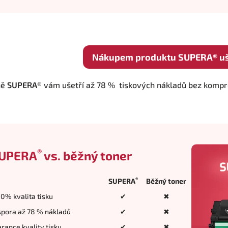
Nákupem produktu SUPERA® uše
ně
SUPERA®
vám ušetří až 78 % tiskových nákladů bez komprom
®
UPERA
vs. běžný toner
®
SUPERA
Běžný toner
0% kvalita tisku
✔
✖
pora až 78 % nákladů
✔
✖
rance kvality tisku
✔
✖