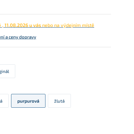
ě
,
11.08.2026 u vás
nebo na výdejním místě
ní a ceny dopravy
ginál
á
purpurová
žlutá