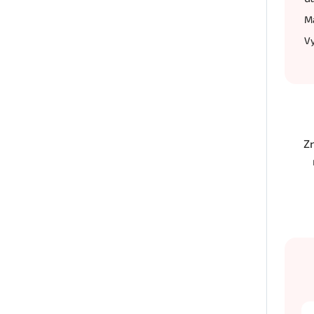
Ma
Vy
Z