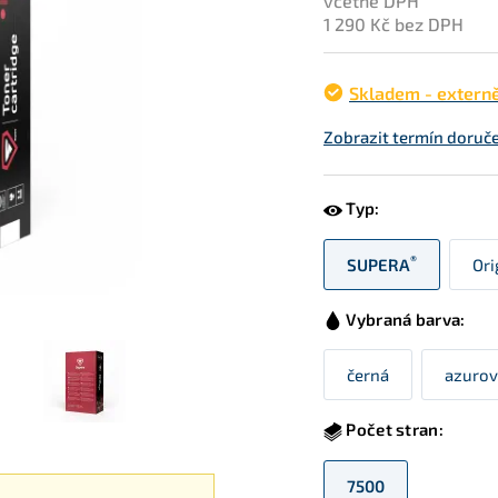
včetně DPH
1 290 Kč bez DPH
Skladem - extern
Zobrazit termín doruče
Typ:
®
SUPERA
Ori
Vybraná barva:
černá
azurov
Počet stran:
7500