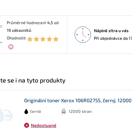
Průměrné hodnocení
4,5
od
19
zákazníků
Náplně zítra u vás
5
Ohodnotit:
Při objednávce do 1
te se i na tyto produkty
Originální toner Xerox 106R02755, černý, 12000
černá
12000 stran
Nedostupné