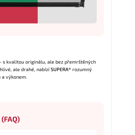
 – s kvalitou originálu, ale bez přemrštěných
hlivé, ale drahé, nabízí
SUPERA®
rozumný
u a výkonem.
 (FAQ)