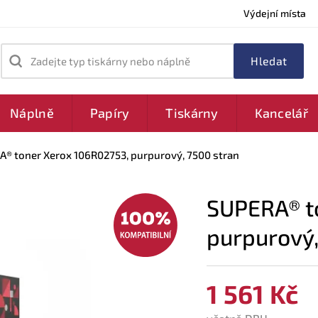
Výdejní místa
Zadejte typ tiskárny nebo náplně
Náplně
Papíry
Tiskárny
Kancelář
® toner Xerox 106R02753, purpurový, 7500 stran
SUPERA® t
purpurový,
1 561 Kč