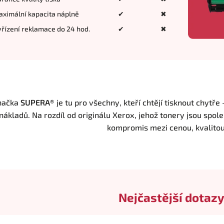
ximální kapacita náplně
✔
✖
řízení reklamace do 24 hod.
✔
✖
načka
SUPERA®
je tu pro všechny, kteří chtějí tisknout chytře
nákladů. Na rozdíl od originálu Xerox, jehož tonery jsou spole
kompromis mezi cenou, kvalito
Nejčastější dotazy