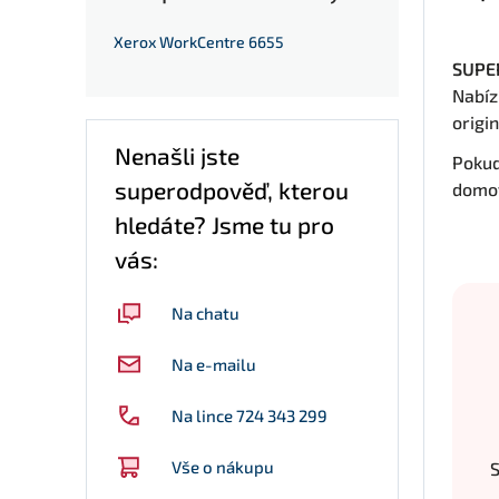
Xerox WorkCentre 6655
SUPER
Nabíz
origi
Nenašli jste
Pokud
superodpověď, kterou
domov
hledáte? Jsme tu pro
vás:
Na chatu
Na e-mailu
Na lince 724 343 299
Vše o nákupu
S