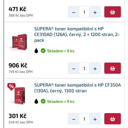
471 Kč
−
+
389 Kč bez DPH
SUPERA® toner kompatibilní s HP
CE310AD (126A), černý, 2 × 1200 stran, 2-
pack
Skladem > 9 ks
906 Kč
−
+
749 Kč bez DPH
SUPERA® toner kompatibilní s HP CF350A
(130A), černý, 1300 stran
Skladem > 9 ks
301 Kč
−
+
249 Kč bez DPH