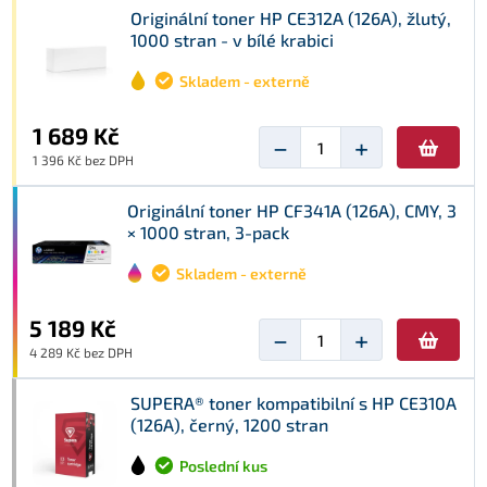
Originální toner HP CE312A (126A), žlutý,
1000 stran - v bílé krabici
Skladem - externě
1 689 Kč
−
+
1 396 Kč bez DPH
Originální toner HP CF341A (126A), CMY, 3
× 1000 stran, 3-pack
Skladem - externě
5 189 Kč
−
+
4 289 Kč bez DPH
SUPERA® toner kompatibilní s HP CE310A
(126A), černý, 1200 stran
Poslední kus