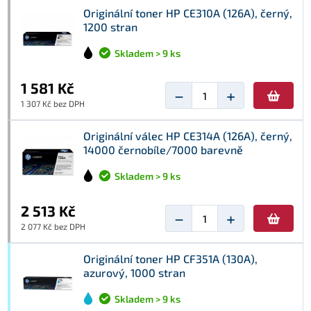
Originální toner HP CE310A (126A), černý,
1200 stran
Skladem > 9 ks
1 581 Kč
−
+
1 307 Kč bez DPH
Originální válec HP CE314A (126A), černý,
14000 černobíle/7000 barevně
Skladem > 9 ks
2 513 Kč
−
+
2 077 Kč bez DPH
Originální toner HP CF351A (130A),
azurový, 1000 stran
Skladem > 9 ks