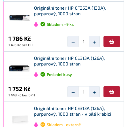
Originální toner HP CF353A (130A),
purpurový, 1000 stran
Skladem > 9 ks
1 786 Kč
−
+
1 476 Kč bez DPH
Originální toner HP CE313A (126A),
purpurový, 1000 stran
Poslední kusy
1 752 Kč
−
+
1 448 Kč bez DPH
Originální toner HP CE313A (126A),
purpurový, 1000 stran - v bílé krabici
Skladem - externě