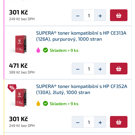
301 Kč
−
+
249 Kč bez DPH
SUPERA® toner kompatibilní s HP CE313A
(126A), purpurový, 1000 stran
Skladem > 9 ks
471 Kč
−
+
389 Kč bez DPH
SUPERA® toner kompatibilní s HP CF352A
(130A), žlutý, 1000 stran
Skladem > 9 ks
301 Kč
−
+
249 Kč bez DPH