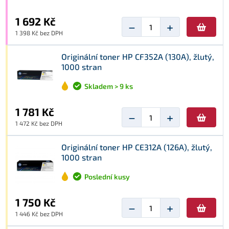
1 692 Kč
−
+
1 398 Kč bez DPH
Originální toner HP CF352A (130A), žlutý,
1000 stran
Skladem > 9 ks
1 781 Kč
−
+
1 472 Kč bez DPH
Originální toner HP CE312A (126A), žlutý,
1000 stran
Poslední kusy
1 750 Kč
−
+
1 446 Kč bez DPH