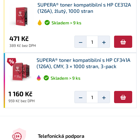
SUPERA® toner kompatibilní s HP CE312A
(126A), žlutý, 1000 stran
Skladem > 9 ks
471 Kč
−
+
389 Kč bez DPH
SUPERA® toner kompatibilní s HP CF341A
(126A), CMY, 3 × 1000 stran, 3-pack
Skladem > 9 ks
1 160 Kč
−
+
959 Kč bez DPH
Telefonická podpora