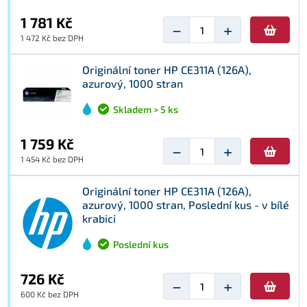
1 781 Kč
−
+
1 472 Kč bez DPH
Originální toner HP CE311A (126A),
azurový, 1000 stran
Skladem > 5 ks
1 759 Kč
−
+
1 454 Kč bez DPH
Originální toner HP CE311A (126A),
azurový, 1000 stran, Poslední kus - v bílé
krabici
Poslední kus
726 Kč
−
+
600 Kč bez DPH