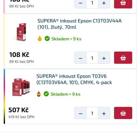
−
+
89 Kč bez DPH
SUPERA® inkoust Epson C13T03V44A
(101), žlutý, 70ml
Skladem > 9 ks
108 Kč
−
+
89 Kč bez DPH
SUPERA® inkoust Epson T03V6
(C13T03V64A, 101), CMYK, 4-pack
Skladem > 9 ks
507 Kč
−
+
419 Kč bez DPH