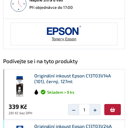
Při objednávce do 17:00
Tonery Epson
Podívejte se i na tyto produkty
Originální inkoust Epson C13T03V14A
(101), černý, 127ml
Skladem > 9 ks
339 Kč
−
+
281 Kč bez DPH
Originální inkoust Epson C13T03V24A