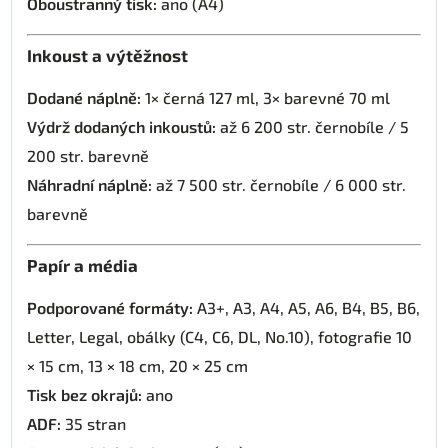
Oboustranný tisk:
ano (A4)
Inkoust a výtěžnost
Dodané náplně:
1× černá 127 ml, 3× barevné 70 ml
Výdrž dodaných inkoustů:
až 6 200 str. černobíle / 5
200 str. barevně
Náhradní náplně:
až 7 500 str. černobíle / 6 000 str.
barevně
Papír a média
Podporované formáty:
A3+, A3, A4, A5, A6, B4, B5, B6,
Letter, Legal, obálky (C4, C6, DL, No.10), fotografie 10
× 15 cm, 13 × 18 cm, 20 × 25 cm
Tisk bez okrajů:
ano
ADF:
35 stran