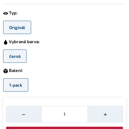
Typ:
Originál
Vybraná barva:
černá
Balení:
1-pack
Množství
−
+