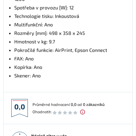
Spotřeba v provozu [W]: 12
Technologie tisku: Inkoustová
Multifunkční: Ano
Rozměry [mm]: 498‎ x 358 x 245
Hmotnost v kg: 9.7
Pokročilé funkcie: AirPrint, Epson Connect
FAX: Ano
Kopírka: Ano
Skener: Ano
Průměrné hodnocení
0,0
od
0
zákazníků
0,0
Ohodnotit:
Náplně zítra u vás