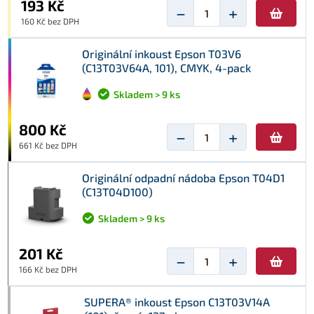
193 Kč
−
+
160 Kč bez DPH
Originální inkoust Epson T03V6
(C13T03V64A, 101), CMYK, 4-pack
Skladem > 9 ks
800 Kč
−
+
661 Kč bez DPH
Originální odpadní nádoba Epson T04D1
(C13T04D100)
Skladem > 9 ks
201 Kč
−
+
166 Kč bez DPH
SUPERA® inkoust Epson C13T03V14A