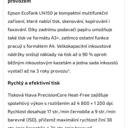
provozem
Epson EcoTank L14150 je kompaktní multifunkční
zařízení, které nabízí tisk, skenování, kopírování i
faxování. Díky zadnímu podavači papíru umožňuje
také tisk ve formátu A3+, zatímco ostatní funkce
pracují s formátem A4. Velkokapacitní inkoustové
nádržky snižují náklady na tisk až o 90 % oproti
běžným inkoustovým kazetám a jedna sada inkoustů
vystačí až na 3 roky provozu*.
Rychlý a efektivní tisk
Tisková hlava PrecisionCore Heat-Free zajišťuje
spolehlivý výkon s rozlišením až 4 800 × 1 200 dpi.
Rychlost dosahuje 17 str./min černobíle a 9 str./min
barevně (ISO), přičemž maximální rychlost činí 38
str./min černobíle a 24 str./min barevně.