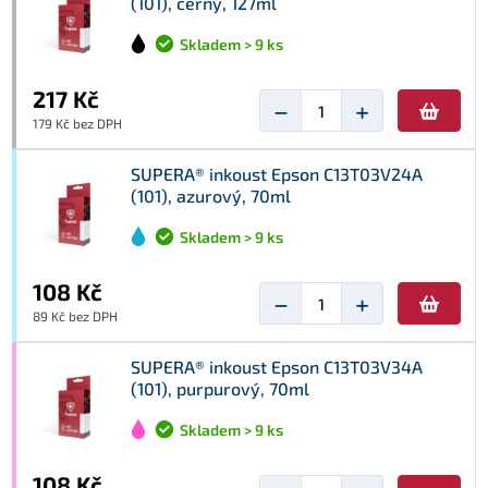
(101), černý, 127ml
Skladem > 9 ks
217 Kč
−
+
179 Kč bez DPH
SUPERA® inkoust Epson C13T03V24A
(101), azurový, 70ml
Skladem > 9 ks
108 Kč
−
+
89 Kč bez DPH
SUPERA® inkoust Epson C13T03V34A
(101), purpurový, 70ml
Skladem > 9 ks
108 Kč