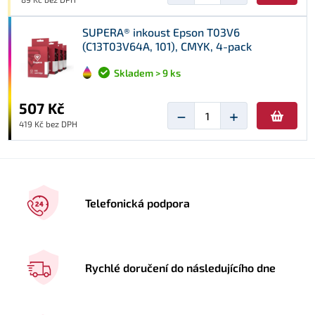
SUPERA® inkoust Epson T03V6
(C13T03V64A, 101), CMYK, 4-pack
Skladem > 9 ks
507 Kč
−
+
419 Kč bez DPH
Telefonická podpora
Rychlé doručení do následujícího dne