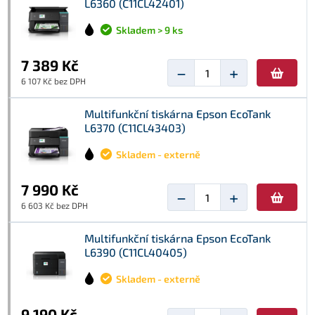
L6360 (C11CL42401)
Skladem > 9 ks
7 389 Kč
−
+
6 107 Kč bez DPH
Multifunkční tiskárna Epson EcoTank
L6370 (C11CL43403)
Skladem - externě
7 990 Kč
−
+
6 603 Kč bez DPH
Multifunkční tiskárna Epson EcoTank
L6390 (C11CL40405)
Skladem - externě
9 190 Kč