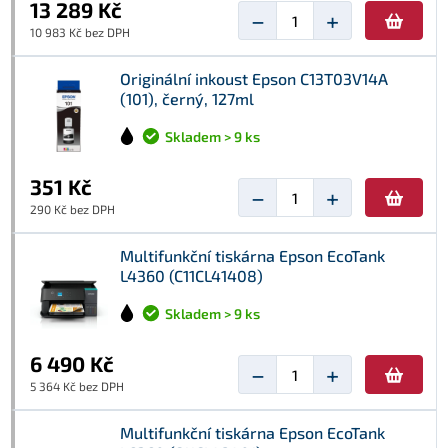
13 289 Kč
−
+
10 983 Kč bez DPH
Originální inkoust Epson C13T03V14A
(101), černý, 127ml
Skladem > 9 ks
351 Kč
−
+
290 Kč bez DPH
Multifunkční tiskárna Epson EcoTank
L4360 (C11CL41408)
Skladem > 9 ks
6 490 Kč
−
+
5 364 Kč bez DPH
Multifunkční tiskárna Epson EcoTank