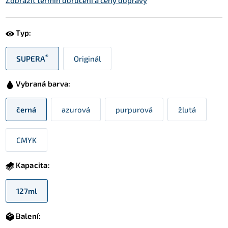
Zobrazit termín doručení a ceny dopravy
Typ:
®
SUPERA
Originál
Vybraná barva:
černá
azurová
purpurová
žlutá
CMYK
Kapacita:
127ml
Balení: