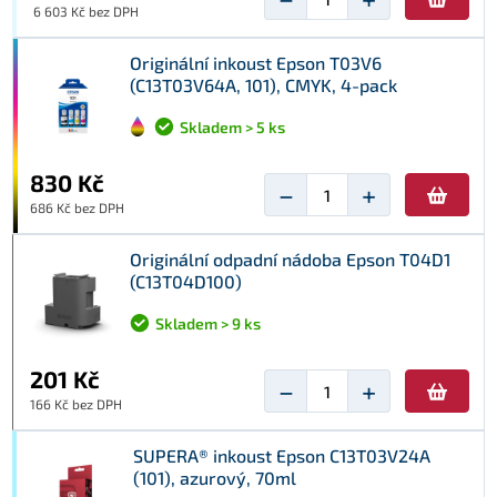
6 603 Kč bez DPH
Originální inkoust Epson T03V6
(C13T03V64A, 101), CMYK, 4-pack
Skladem > 5 ks
830 Kč
−
+
686 Kč bez DPH
Originální odpadní nádoba Epson T04D1
(C13T04D100)
Skladem > 9 ks
201 Kč
−
+
166 Kč bez DPH
SUPERA® inkoust Epson C13T03V24A
(101), azurový, 70ml