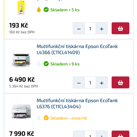
Skladem > 5 ks
193 Kč
−
+
160 Kč bez DPH
Multifunkční tiskárna Epson EcoTank
L4366 (C11CL41409)
Skladem > 9 ks
6 490 Kč
−
+
5 364 Kč bez DPH
Multifunkční tiskárna Epson EcoTank
L6376 (C11CL43404)
Skladem - externě
7 990 Kč
−
+