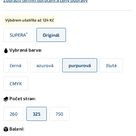
Zobrazit termín doručení a ceny dopravy
Typ:
Výběrem ušetříte až
124 Kč
®
SUPERA
Originál
Vybraná barva:
černá
azurová
purpurová
žlutá
CMYK
Počet stran:
260
325
750
Balení: