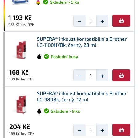
Skladem > 5 ks
1 193 Kč
−
+
986 Kč bez DPH
SUPERA® inkoust kompatibilní s Brother
LC-1100HYBk, černý, 28 ml
Poslední kusy
168 Kč
−
+
139 Kč bez DPH
SUPERA® inkoust kompatibilní s Brother
LC-980Bk, černý, 12 ml
Skladem > 9 ks
204 Kč
−
+
169 Kč bez DPH