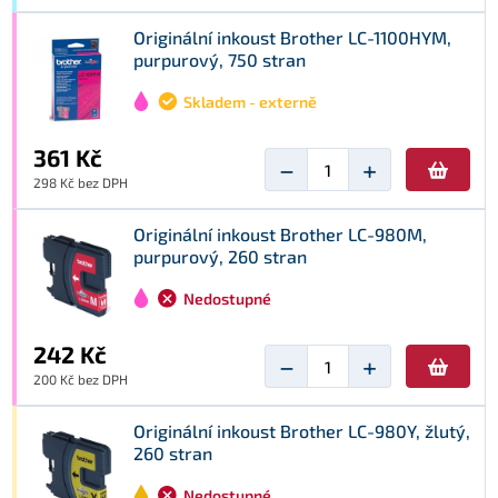
Originální inkoust Brother LC-1100HYM,
purpurový, 750 stran
Skladem - externě
361 Kč
−
+
298 Kč bez DPH
Originální inkoust Brother LC-980M,
purpurový, 260 stran
Nedostupné
242 Kč
−
+
200 Kč bez DPH
Originální inkoust Brother LC-980Y, žlutý,
260 stran
Nedostupné