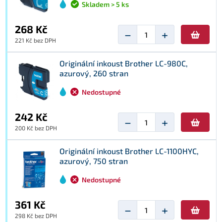
Skladem > 5 ks
268 Kč
−
+
221 Kč bez DPH
Originální inkoust Brother LC-980C,
azurový, 260 stran
Nedostupné
242 Kč
−
+
200 Kč bez DPH
Originální inkoust Brother LC-1100HYC,
azurový, 750 stran
Nedostupné
361 Kč
−
+
298 Kč bez DPH