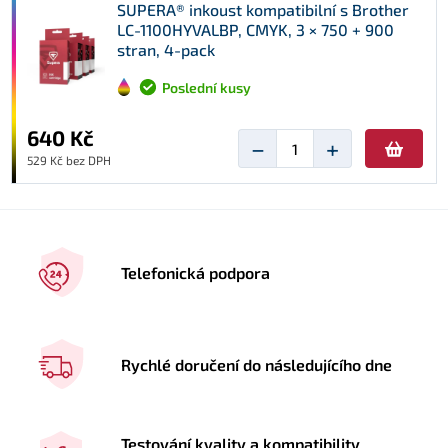
SUPERA® inkoust kompatibilní s Brother
LC-1100HYVALBP, CMYK, 3 × 750 + 900
stran, 4-pack
Poslední kusy
640 Kč
−
+
529 Kč bez DPH
Telefonická podpora
Rychlé doručení do následujícího dne
Testování kvality a kompatibility