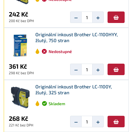
242 Kč
−
+
200 Kč bez DPH
Originální inkoust Brother LC-1100HYY,
žlutý, 750 stran
Nedostupné
361 Kč
−
+
298 Kč bez DPH
Originální inkoust Brother LC-1100Y,
žlutý, 325 stran
Skladem
268 Kč
−
+
221 Kč bez DPH