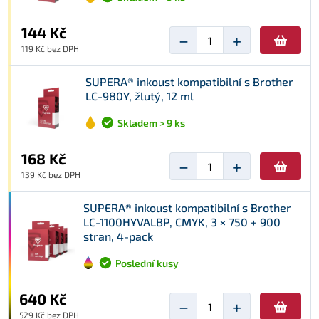
144 Kč
−
+
119 Kč bez DPH
SUPERA® inkoust kompatibilní s Brother
LC-980Y, žlutý, 12 ml
Skladem > 9 ks
168 Kč
−
+
139 Kč bez DPH
SUPERA® inkoust kompatibilní s Brother
LC-1100HYVALBP, CMYK, 3 × 750 + 900
stran, 4-pack
Poslední kusy
640 Kč
−
+
529 Kč bez DPH