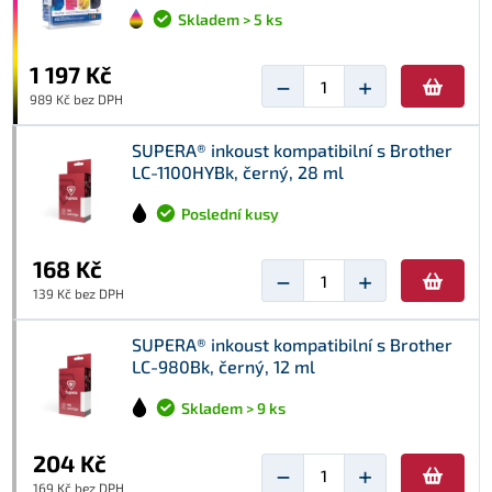
Skladem > 5 ks
1 197 Kč
−
+
989 Kč bez DPH
SUPERA® inkoust kompatibilní s Brother
LC-1100HYBk, černý, 28 ml
Poslední kusy
168 Kč
−
+
139 Kč bez DPH
SUPERA® inkoust kompatibilní s Brother
LC-980Bk, černý, 12 ml
Skladem > 9 ks
204 Kč
−
+
169 Kč bez DPH