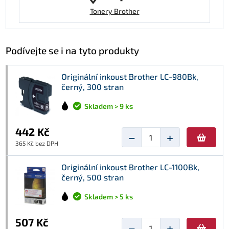
Tonery Brother
Podívejte se i na tyto produkty
Originální inkoust Brother LC-980Bk,
černý, 300 stran
Skladem > 9 ks
442 Kč
−
+
365 Kč bez DPH
Originální inkoust Brother LC-1100Bk,
černý, 500 stran
Skladem > 5 ks
507 Kč
−
+