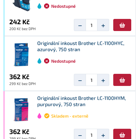
Nedostupné
242 Kč
−
+
200 Kč bez DPH
Originální inkoust Brother LC-1100HYC,
azurový, 750 stran
Nedostupné
362 Kč
−
+
299 Kč bez DPH
Originální inkoust Brother LC-1100HYM,
purpurový, 750 stran
Skladem - externě
362 Kč
−
+
299 Kč bez DPH