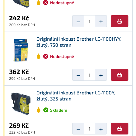
Nedostupné
242 Kč
−
+
200 Kč bez DPH
Originální inkoust Brother LC-1100HYY,
žlutý, 750 stran
Nedostupné
362 Kč
−
+
299 Kč bez DPH
Originální inkoust Brother LC-1100Y,
žlutý, 325 stran
Skladem
269 Kč
−
+
222 Kč bez DPH