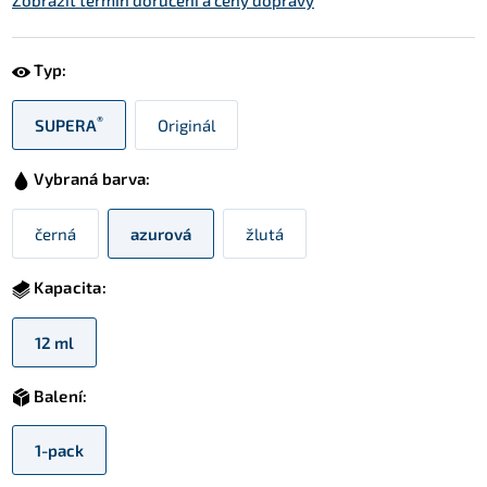
Zobrazit termín doručení a ceny dopravy
Typ:
®
SUPERA
Originál
Vybraná barva:
černá
azurová
žlutá
Kapacita:
12 ml
Balení:
1-pack