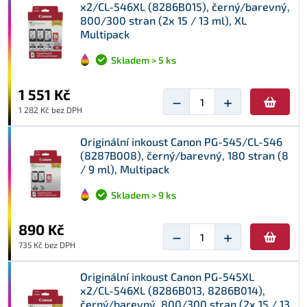
x2/CL-546XL (8286B015), černý/barevný,
800/300 stran (2x 15 / 13 ml), XL
Multipack
Skladem > 5 ks
1 551 Kč
−
+
1 282 Kč bez DPH
Originální inkoust Canon PG-545/CL-546
(8287B008), černý/barevný, 180 stran (8
/ 9 ml), Multipack
Skladem > 9 ks
890 Kč
−
+
735 Kč bez DPH
Originální inkoust Canon PG-545XL
x2/CL-546XL (8286B013, 8286B014),
černý/barevný, 800/300 stran (2x 15 / 13