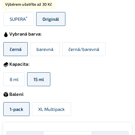
Typ:
Výběrem ušetříte až
30 Kč
®
SUPERA
Originál
Vybraná barva:
černá
barevná
černá/barevná
Kapacita:
8 ml
15 ml
Balení:
1-pack
XL Multipack
Množství