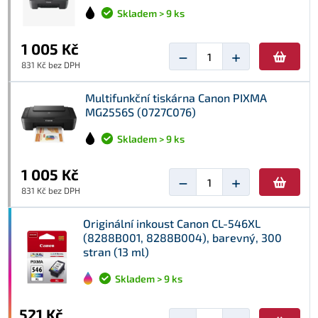
Skladem > 9 ks
1 005 Kč
−
+
831 Kč bez DPH
Multifunkční tiskárna Canon PIXMA
MG2556S (0727C076)
Skladem > 9 ks
1 005 Kč
−
+
831 Kč bez DPH
Originální inkoust Canon CL-546XL
(8288B001, 8288B004), barevný, 300
stran (13 ml)
Skladem > 9 ks
521 Kč