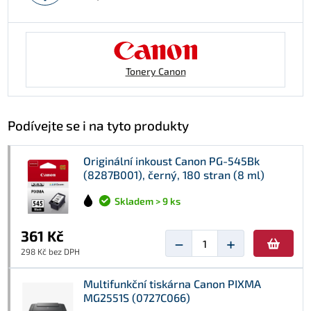
Tonery Canon
Podívejte se i na tyto produkty
Originální inkoust Canon PG-545Bk
(8287B001), černý, 180 stran (8 ml)
Skladem > 9 ks
361 Kč
−
+
298 Kč bez DPH
Multifunkční tiskárna Canon PIXMA
MG2551S (0727C066)