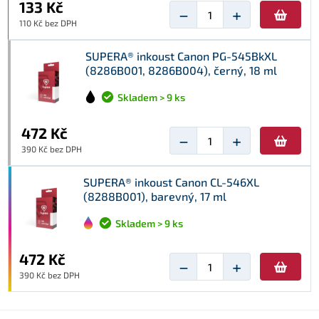
133 Kč
−
+
110 Kč bez DPH
SUPERA® inkoust Canon PG-545BkXL
(8286B001, 8286B004), černý, 18 ml
Skladem > 9 ks
472 Kč
−
+
390 Kč bez DPH
SUPERA® inkoust Canon CL-546XL
(8288B001), barevný, 17 ml
Skladem > 9 ks
472 Kč
−
+
390 Kč bez DPH