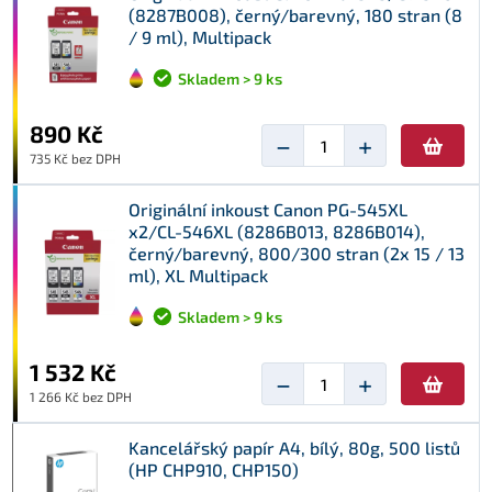
(8287B008), černý/barevný, 180 stran (8
/ 9 ml), Multipack
Skladem > 9 ks
890 Kč
−
+
735 Kč bez DPH
Originální inkoust Canon PG-545XL
x2/CL-546XL (8286B013, 8286B014),
černý/barevný, 800/300 stran (2x 15 / 13
ml), XL Multipack
Skladem > 9 ks
1 532 Kč
−
+
1 266 Kč bez DPH
Kancelářský papír A4, bílý, 80g, 500 listů
(HP CHP910, CHP150)