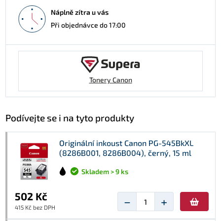
Náplně zítra u vás
Při objednávce do 17:00
Tonery Canon
Podívejte se i na tyto produkty
Originální inkoust Canon PG-545BkXL
(8286B001, 8286B004), černý, 15 ml
Skladem > 9 ks
502 Kč
−
+
415 Kč bez DPH