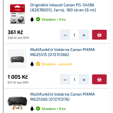
Originální inkoust Canon PG-545Bk
(8287B001), černý, 180 stran (8 ml)
Skladem > 9 ks
361 Kč
−
+
298 Kč bez DPH
Multifunkční tiskárna Canon PIXMA
MG2551S (0727C066)
Skladem - externě
1 005 Kč
−
+
831 Kč bez DPH
Multifunkční tiskárna Canon PIXMA
MG2556S (0727C076)
Skladem > 9 ks