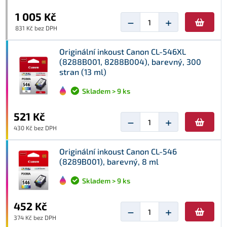
1 005 Kč
−
+
831 Kč bez DPH
Originální inkoust Canon CL-546XL
(8288B001, 8288B004), barevný, 300
stran (13 ml)
Skladem > 9 ks
521 Kč
−
+
430 Kč bez DPH
Originální inkoust Canon CL-546
(8289B001), barevný, 8 ml
Skladem > 9 ks
452 Kč
−
+
374 Kč bez DPH