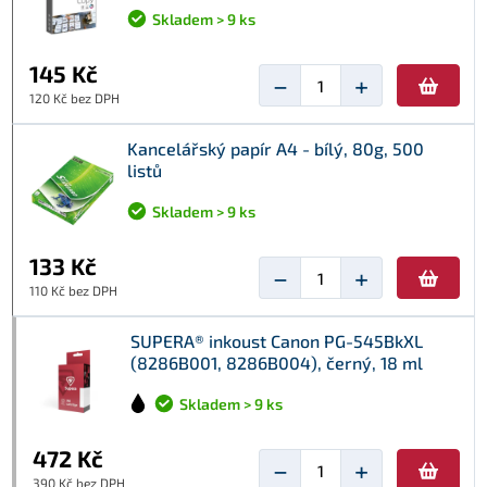
Skladem > 9 ks
145 Kč
−
+
120 Kč bez DPH
Kancelářský papír A4 - bílý, 80g, 500
listů
Skladem > 9 ks
133 Kč
−
+
110 Kč bez DPH
SUPERA® inkoust Canon PG-545BkXL
(8286B001, 8286B004), černý, 18 ml
Skladem > 9 ks
472 Kč
−
+
390 Kč bez DPH