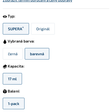
Zobrazit termín doručení a ceny dopravy
Typ:
®
SUPERA
Originál
Vybraná barva:
černá
barevná
Kapacita:
17 ml
Balení:
1-pack