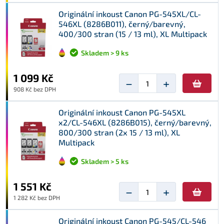
Originální inkoust Canon PG-545XL/CL-
546XL (8286B011), černý/barevný,
400/300 stran (15 / 13 ml), XL Multipack
Skladem > 9 ks
1 099 Kč
−
+
908 Kč bez DPH
Originální inkoust Canon PG-545XL
x2/CL-546XL (8286B015), černý/barevný,
800/300 stran (2x 15 / 13 ml), XL
Multipack
Skladem > 5 ks
1 551 Kč
−
+
1 282 Kč bez DPH
Originální inkoust Canon PG-545/CL-546