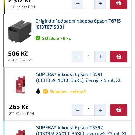
−
+
1 911 Kč bez DPH
Originální odpadní nádoba Epson T6715
(C13T671500)
Skladem > 9 ks
506 Kč
−
+
418 Kč bez DPH
SUPERA® inkoust Epson T3591
(C13T35914010, 35XL), černý, 45 ml, XL
Skladem - externě
265 Kč
−
+
219 Kč bez DPH
SUPERA® inkoust Epson T3592
(C13T35924010, 35XL), azurový, 25 ml, XL