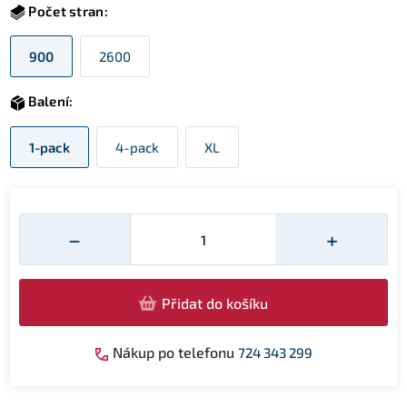
Počet stran:
900
2600
Balení:
1-pack
4-pack
XL
Množství
−
+
Přidat do košíku
Nákup po telefonu
724 343 299