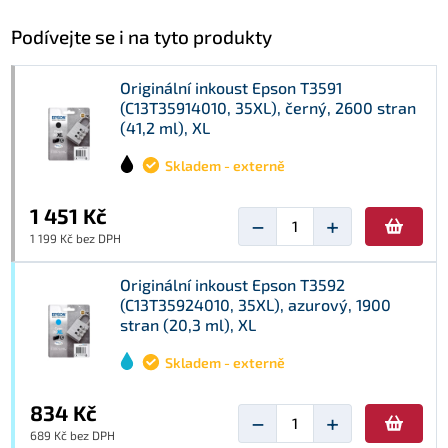
Podívejte se i na tyto produkty
Originální inkoust Epson T3591
(C13T35914010, 35XL), černý, 2600 stran
(41,2 ml), XL
Skladem - externě
1 451 Kč
−
+
1 199 Kč bez DPH
Originální inkoust Epson T3592
(C13T35924010, 35XL), azurový, 1900
stran (20,3 ml), XL
Skladem - externě
834 Kč
−
+
689 Kč bez DPH