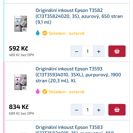
Originální inkoust Epson T3582
(C13T35824020, 35), azurový, 650 stran
(9,1 ml)
Skladem - externě
592 Kč
−
+
489 Kč bez DPH
Originální inkoust Epson T3593
(C13T35934010, 35XL), purpurový, 1900
stran (20,3 ml), XL
Skladem - externě
834 Kč
−
+
689 Kč bez DPH
Originální inkoust Epson T3583
(C13T35834010, 35), purpurový, 650