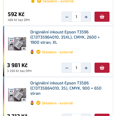
Skladem - externě
592 Kč
−
+
489 Kč bez DPH
Originální inkoust Epson T3596
(C13T35964010, 35XL), CMYK, 2600 +
1900 stran, XL
Skladem - externě
3 981 Kč
−
+
3 290 Kč bez DPH
Originální inkoust Epson T3586
(C13T35864010, 35), CMYK, 900 + 650
stran
Skladem - externě
2 312 Kč