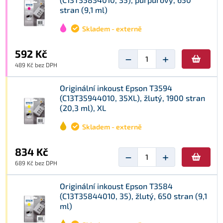
stran (9,1 ml)
Skladem - externě
592 Kč
−
+
489 Kč bez DPH
Originální inkoust Epson T3594
(C13T35944010, 35XL), žlutý, 1900 stran
(20,3 ml), XL
Skladem - externě
834 Kč
−
+
689 Kč bez DPH
Originální inkoust Epson T3584
(C13T35844010, 35), žlutý, 650 stran (9,1
ml)