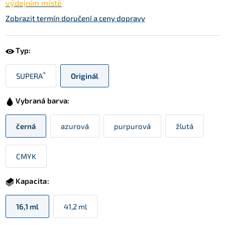
výdejním místě
Zobrazit termín doručení a ceny dopravy
Typ:
®
SUPERA
Originál
Vybraná barva:
černá
azurová
purpurová
žlutá
CMYK
Kapacita:
16,1 ml
41,2 ml