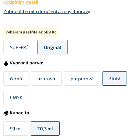
výdejním místě
Zobrazit termín doručení a ceny dopravy
Typ:
Výběrem ušetříte až
569 Kč
®
SUPERA
Originál
Vybraná barva:
černá
azurová
purpurová
žlutá
CMYK
Kapacita:
9,1 ml
20,3 ml