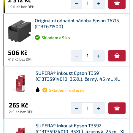
−
+
1 911 Kč bez DPH
Originální odpadní nádoba Epson T6715
(C13T671500)
Skladem > 9 ks
506 Kč
−
+
418 Kč bez DPH
SUPERA® inkoust Epson T3591
(C13T35914010, 35XL), černý, 45 ml, XL
Skladem - externě
265 Kč
−
+
219 Kč bez DPH
SUPERA® inkoust Epson T3592
(C13T35924010, 35XL), azurový, 25 ml, XL