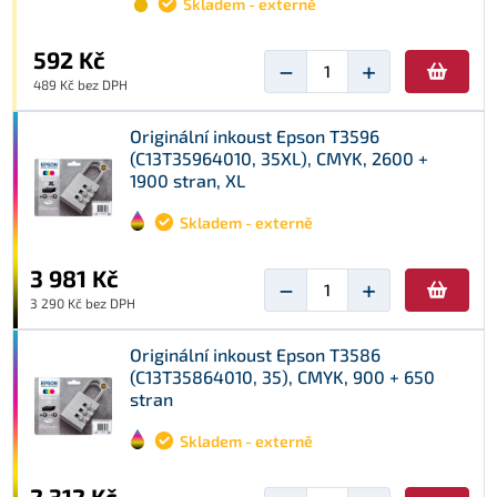
Skladem - externě
592 Kč
−
+
489 Kč bez DPH
Originální inkoust Epson T3596
(C13T35964010, 35XL), CMYK, 2600 +
1900 stran, XL
Skladem - externě
3 981 Kč
−
+
3 290 Kč bez DPH
Originální inkoust Epson T3586
(C13T35864010, 35), CMYK, 900 + 650
stran
Skladem - externě
2 312 Kč