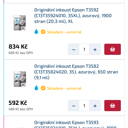
Originální inkoust Epson T3592
(C13T35924010, 35XL), azurový, 1900
stran (20,3 ml), XL
Skladem - externě
834 Kč
−
+
689 Kč bez DPH
Originální inkoust Epson T3582
(C13T35824020, 35), azurový, 650 stran
(9,1 ml)
Skladem - externě
592 Kč
−
+
489 Kč bez DPH
Originální inkoust Epson T3593
(C13T35934010, 35XL), purpurový, 1900