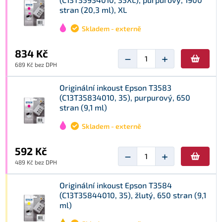
stran (20,3 ml), XL
Skladem - externě
834 Kč
−
+
689 Kč bez DPH
Originální inkoust Epson T3583
(C13T35834010, 35), purpurový, 650
stran (9,1 ml)
Skladem - externě
592 Kč
−
+
489 Kč bez DPH
Originální inkoust Epson T3584
(C13T35844010, 35), žlutý, 650 stran (9,1
ml)