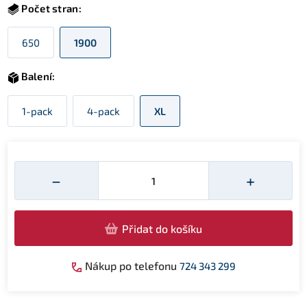
Počet stran:
650
1900
Balení:
1-pack
4-pack
XL
Množství
−
+
Přidat do košíku
Nákup po telefonu
724 343 299