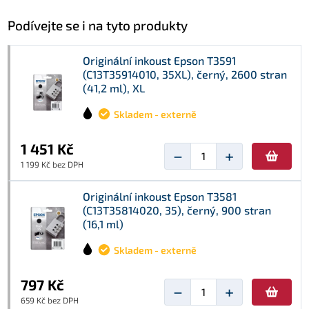
Podívejte se i na tyto produkty
Originální inkoust Epson T3591
(C13T35914010, 35XL), černý, 2600 stran
(41,2 ml), XL
Skladem - externě
1 451 Kč
−
+
1 199 Kč bez DPH
Originální inkoust Epson T3581
(C13T35814020, 35), černý, 900 stran
(16,1 ml)
Skladem - externě
797 Kč
−
+
659 Kč bez DPH