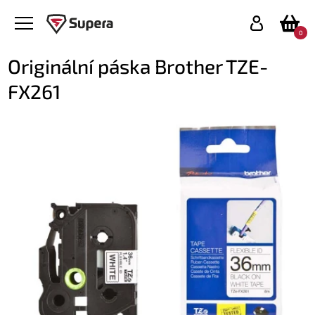
0
Originální páska Brother TZE-
FX261