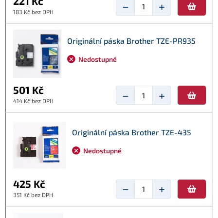
221 Kč
−
+
183 Kč bez DPH
Originální páska Brother TZE-PR935
Nedostupné
501 Kč
−
+
414 Kč bez DPH
Originální páska Brother TZE-435
Nedostupné
425 Kč
−
+
351 Kč bez DPH