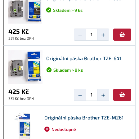
Skladem > 9 ks
425 Kč
−
+
351 Kč bez DPH
Originální páska Brother TZE-641
Skladem > 9 ks
425 Kč
−
+
351 Kč bez DPH
Originální páska Brother TZE-M261
Nedostupné