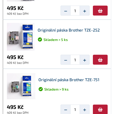
495 Kč
−
+
409 Kč bez DPH
Originální páska Brother TZE-252
Skladem > 5 ks
495 Kč
−
+
409 Kč bez DPH
Originální páska Brother TZE-751
Skladem > 9 ks
495 Kč
−
+
409 Kč bez DPH