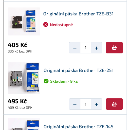
Originální páska Brother TZE-B31
Nedostupné
405 Kč
−
+
335 Kč bez DPH
Originální páska Brother TZE-251
Skladem > 9 ks
495 Kč
−
+
409 Kč bez DPH
Originální páska Brother TZE-145