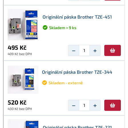
Originální páska Brother TZE-451
Skladem > 9 ks
495 Kč
−
+
409 Kč bez DPH
Originální páska Brother TZE-344
Skladem - externě
520 Kč
−
+
430 Kč bez DPH
Originální páska Brother TZE-221