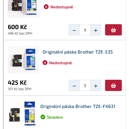
Nedostupné
600 Kč
−
+
496 Kč bez DPH
Originální páska Brother TZE-535
Nedostupné
425 Kč
−
+
351 Kč bez DPH
Originální páska Brother TZE-FX631
Skladem