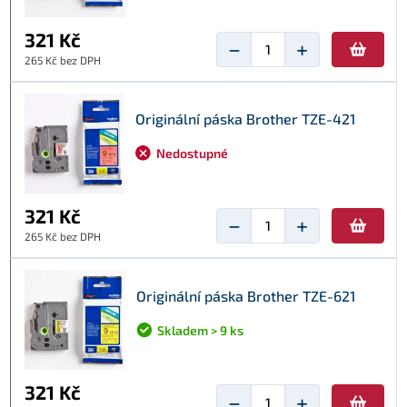
321 Kč
−
+
265 Kč bez DPH
Originální páska Brother TZE-421
Nedostupné
321 Kč
−
+
265 Kč bez DPH
Originální páska Brother TZE-621
Skladem > 9 ks
321 Kč
−
+