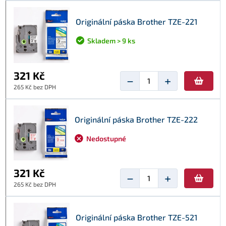
Originální páska Brother TZE-221
Skladem > 9 ks
321 Kč
−
+
265 Kč bez DPH
Originální páska Brother TZE-222
Nedostupné
321 Kč
−
+
265 Kč bez DPH
Originální páska Brother TZE-521