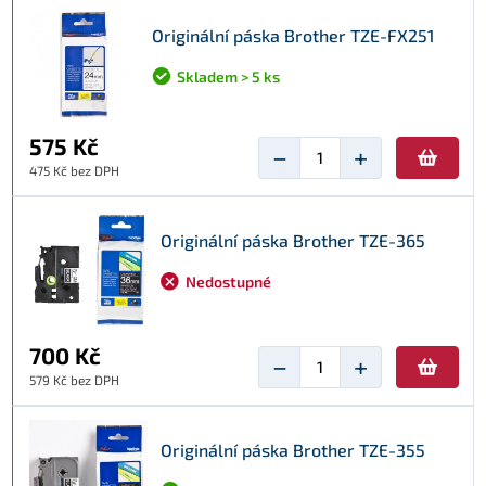
Originální páska Brother TZE-FX251
Skladem > 5 ks
575 Kč
−
+
475 Kč bez DPH
Originální páska Brother TZE-365
Nedostupné
700 Kč
−
+
579 Kč bez DPH
Originální páska Brother TZE-355