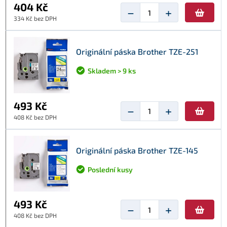
404 Kč
−
+
334 Kč bez DPH
Originální páska Brother TZE-251
Skladem > 9 ks
493 Kč
−
+
408 Kč bez DPH
Originální páska Brother TZE-145
Poslední kusy
493 Kč
−
+
408 Kč bez DPH