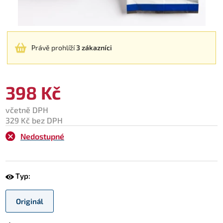
Právě prohlíží
3 zákazníci
398 Kč
včetně DPH
329 Kč bez DPH
Nedostupné
Typ:
Originál