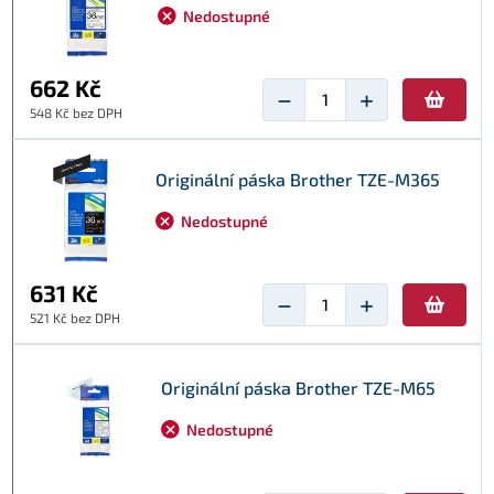
Nedostupné
662 Kč
−
+
548 Kč bez DPH
Originální páska Brother TZE-M365
Nedostupné
631 Kč
−
+
521 Kč bez DPH
Originální páska Brother TZE-M65
Nedostupné