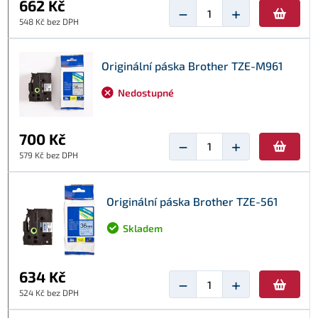
662 Kč
−
+
548 Kč bez DPH
Originální páska Brother TZE-M961
Nedostupné
700 Kč
−
+
579 Kč bez DPH
Originální páska Brother TZE-561
Skladem
634 Kč
−
+
524 Kč bez DPH