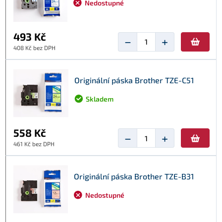
Nedostupné
493 Kč
−
+
408 Kč bez DPH
Originální páska Brother TZE-C51
Skladem
558 Kč
−
+
461 Kč bez DPH
Originální páska Brother TZE-B31
Nedostupné