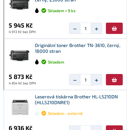
Skladem > 9 ks
5 945 Kč
−
+
4 913 Kč bez DPH
Originální toner Brother TN-3610, černý,
18000 stran
Skladem
5 873 Kč
−
+
4 854 Kč bez DPH
Laserová tiskárna Brother HL-L5210DN
(HLL5210DNRE1)
Skladem - externě
6 936 Kč