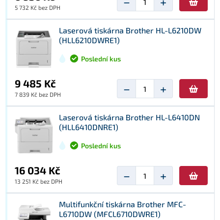
−
+
5 732 Kč bez DPH
Laserová tiskárna Brother HL-L6210DW
(HLL6210DWRE1)
Poslední kus
9 485 Kč
−
+
7 839 Kč bez DPH
Laserová tiskárna Brother HL-L6410DN
(HLL6410DNRE1)
Poslední kus
16 034 Kč
−
+
13 251 Kč bez DPH
Multifunkční tiskárna Brother MFC-
L6710DW (MFCL6710DWRE1)