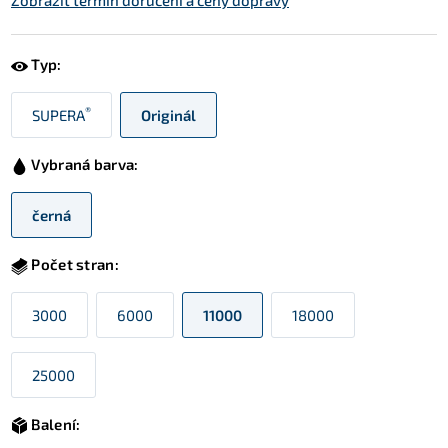
Zobrazit termín doručení a ceny dopravy
Typ:
®
SUPERA
Originál
Vybraná barva:
černá
Počet stran:
3000
6000
11000
18000
25000
Balení: