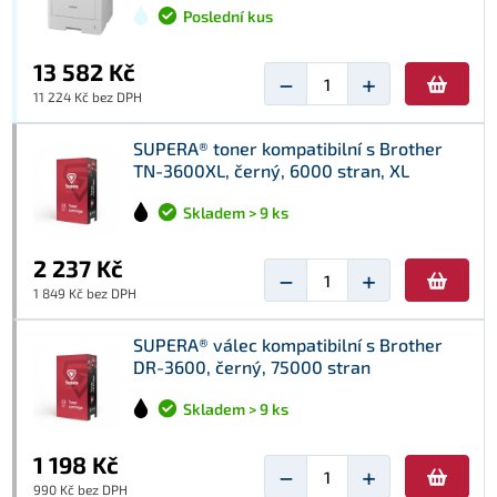
Poslední kus
13 582 Kč
−
+
11 224 Kč bez DPH
SUPERA® toner kompatibilní s Brother
TN-3600XL, černý, 6000 stran, XL
Skladem > 9 ks
2 237 Kč
−
+
1 849 Kč bez DPH
SUPERA® válec kompatibilní s Brother
DR-3600, černý, 75000 stran
Skladem > 9 ks
1 198 Kč
−
+
990 Kč bez DPH