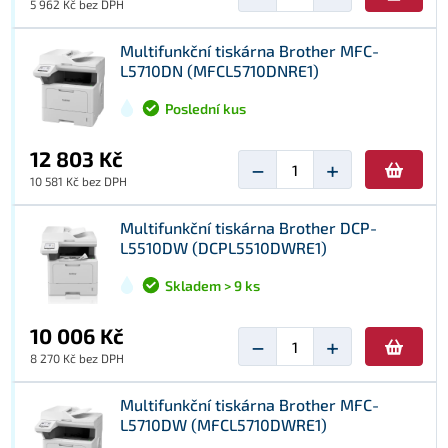
5 962 Kč bez DPH
Multifunkční tiskárna Brother MFC-
L5710DN (MFCL5710DNRE1)
Poslední kus
12 803 Kč
−
+
10 581 Kč bez DPH
Multifunkční tiskárna Brother DCP-
L5510DW (DCPL5510DWRE1)
Skladem > 9 ks
10 006 Kč
−
+
8 270 Kč bez DPH
Multifunkční tiskárna Brother MFC-
L5710DW (MFCL5710DWRE1)