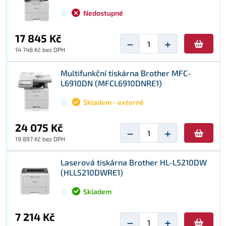
Nedostupné
17 845 Kč
−
+
14 748 Kč bez DPH
Multifunkční tiskárna Brother MFC-
L6910DN (MFCL6910DNRE1)
Skladem - externě
24 075 Kč
−
+
19 897 Kč bez DPH
Laserová tiskárna Brother HL-L5210DW
(HLL5210DWRE1)
Skladem
7 214 Kč
−
+