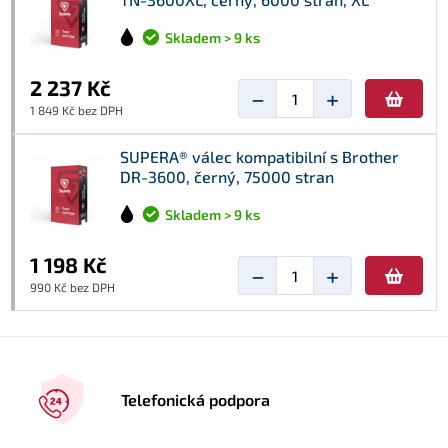
Skladem > 9 ks
2 237 Kč
−
+
1 849 Kč bez DPH
SUPERA® válec kompatibilní s Brother
DR-3600, černý, 75000 stran
Skladem > 9 ks
1 198 Kč
−
+
990 Kč bez DPH
Telefonická podpora