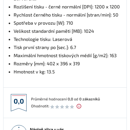
Rozlišení tisku - černé normální [DPI]: 1200 x 1200
Rychlost černého tisku - normální [stran/min]: 50
Spotřeba v provozu [W]: 710
Velikost standardní paměti [MB]: 1024
Technologie tisku: Laserová
Tisk první strany po [sec.]: 6.7
Maximální hmotnost tiskových médií [g/m2]: 163
Rozměry [mm]: 402 x 396 x 319
Hmotnost v kg: 13.5
Průměrné hodnocení
0,0
od
0
zákazníků
0,0
Ohodnotit:
Náplně zítra u vás