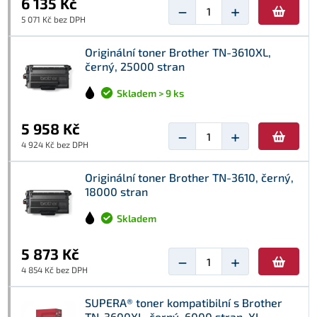
6 135 Kč
−
+
5 071 Kč bez DPH
Originální toner Brother TN-3610XL,
černý, 25000 stran
Skladem > 9 ks
5 958 Kč
−
+
4 924 Kč bez DPH
Originální toner Brother TN-3610, černý,
18000 stran
Skladem
5 873 Kč
−
+
4 854 Kč bez DPH
SUPERA® toner kompatibilní s Brother
TN-3600XL, černý, 6000 stran, XL