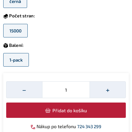
černá
Počet stran:
15000
Balení:
1-pack
Množství
−
+
Přidat do košíku
Nákup po telefonu
724 343 299