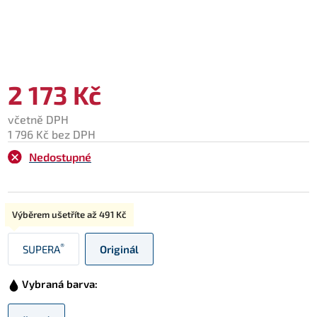
2 173 Kč
včetně DPH
1 796 Kč bez DPH
Nedostupné
Typ:
Výběrem ušetříte až
491 Kč
®
SUPERA
Originál
Vybraná barva: