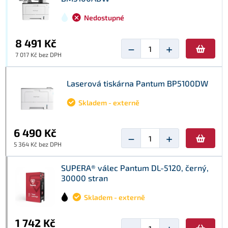
Nedostupné
8 491 Kč
−
+
7 017 Kč bez DPH
Laserová tiskárna Pantum BP5100DW
Skladem - externě
6 490 Kč
−
+
5 364 Kč bez DPH
SUPERA® válec Pantum DL-5120, černý,
30000 stran
Skladem - externě
1 742 Kč