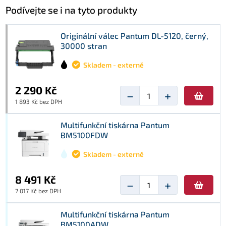
Podívejte se i na tyto produkty
Originální válec Pantum DL-5120, černý,
30000 stran
Skladem - externě
2 290 Kč
−
+
1 893 Kč bez DPH
Multifunkční tiskárna Pantum
BM5100FDW
Skladem - externě
8 491 Kč
−
+
7 017 Kč bez DPH
Multifunkční tiskárna Pantum
BM5100ADW