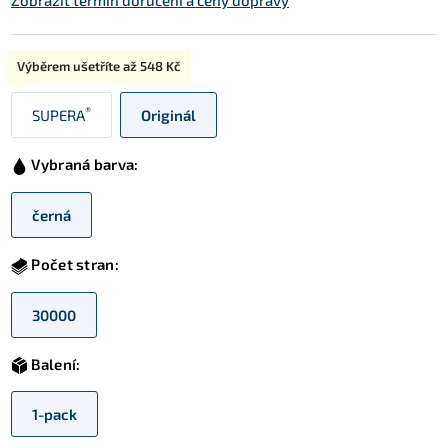
Zobrazit termín doručení a ceny dopravy
Typ:
Výběrem ušetříte až
548 Kč
®
SUPERA
Originál
Vybraná barva:
černá
Počet stran:
30000
Balení:
1-pack