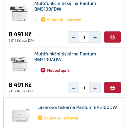
Multifunkční tiskárna Pantum
BM5100FDW
Skladem - externě
8 491 Kč
−
+
7 017 Kč bez DPH
Multifunkční tiskárna Pantum
BM5100ADW
Nedostupné
8 491 Kč
−
+
7 017 Kč bez DPH
Laserová tiskárna Pantum BP5100DW
Skladem - externě