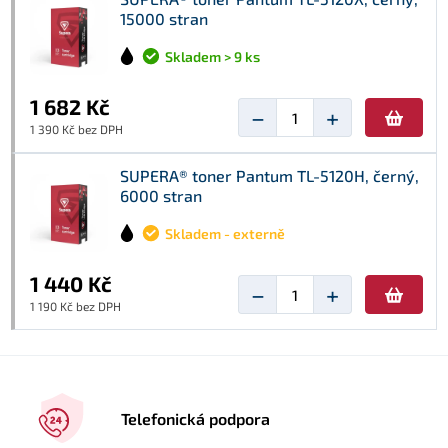
15000 stran
Skladem > 9 ks
1 682 Kč
−
+
1 390 Kč bez DPH
SUPERA® toner Pantum TL-5120H, černý,
6000 stran
Skladem - externě
1 440 Kč
−
+
1 190 Kč bez DPH
Telefonická podpora