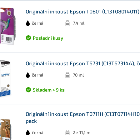
Originální inkoust Epson T0801 (C13T08014011),
černá
7,4 ml
Poslední kusy
Originální inkoust Epson T6731 (C13T67314A), č
černá
70 ml
Skladem > 9 ks
Originální inkoust Epson T0711H (C13T07114H10), 
pack
černá
2 × 11,1 m