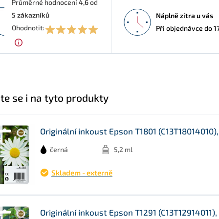
Průměrné hodnocení
4,6
od
5
zákazníků
Náplně zítra u vás
6
Ohodnotit:
Při objednávce do 1
te se i na tyto produkty
Originální inkoust Epson T1801 (C13T18014010), 
černá
5,2 ml
Skladem - externě
Originální inkoust Epson T1291 (C13T12914011), 