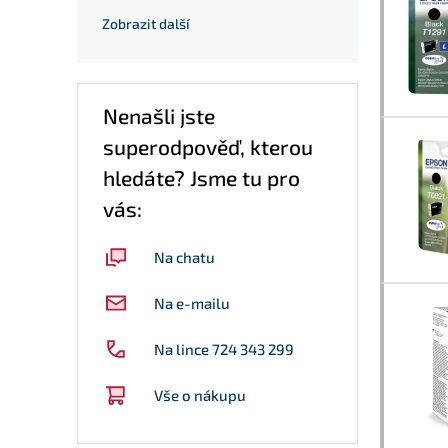
Zobrazit další
Nenašli jste
superodpověď, kterou
hledáte? Jsme tu pro
vás:
Na chatu
Na e-mailu
Na lince 724 343 299
Vše o nákupu