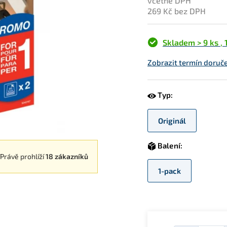
včetně DPH
269 Kč bez DPH
Skladem > 9 ks
,
Zobrazit termín doruče
Typ:
Originál
Balení:
Právě prohlíží
18 zákazníků
1-pack