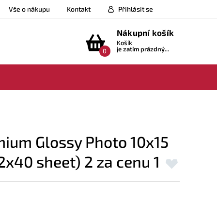
Vše o nákupu
Kontakt
Přihlásit se
Nákupní košík
Košík
je zatím prázdný...
0
mium Glossy Photo 10x15
x40 sheet) 2 za cenu 1