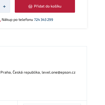
žství
+
Přidat do košíku
Nákup po telefonu
724 343 299
0 Praha, Česká republika, level.one@epson.cz