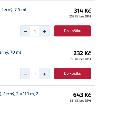
 černý, 7,4 ml
314 Kč
259 Kč bez DPH
−
+
Do košíku
erný, 70 ml
232 Kč
191 Kč bez DPH
−
+
Do košíku
černý, 2 × 11,1 m, 2-
643 Kč
531 Kč bez DPH