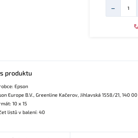
Mno
−
s produktu
robce: Epson
son Europe B.V., Greenline Kačerov, Jihlavská 1558/21, 140 0
mát: 10 x 15
et listů v balení: 40