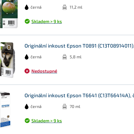
černá
11,2 ml
Skladem > 9 ks
Originální inkoust Epson T0891 (C13T08914011),
černá
5,8 ml
Nedostupné
Originální inkoust Epson T6641 (C13T66414A), 
černá
70 ml
Skladem > 9 ks