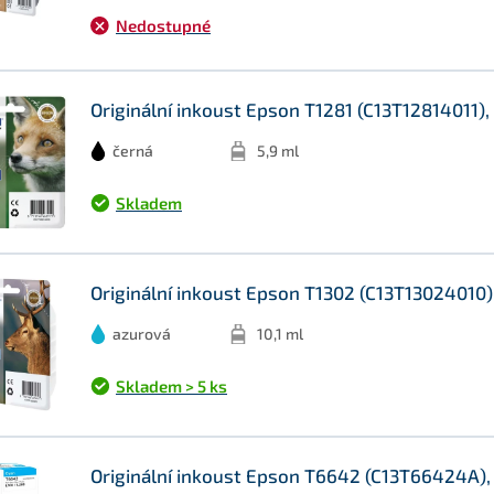
Nedostupné
Originální inkoust Epson T1281 (C13T12814011), 
černá
5,9 ml
Skladem
Originální inkoust Epson T1302 (C13T13024010),
azurová
10,1 ml
Skladem > 5 ks
Originální inkoust Epson T6642 (C13T66424A),