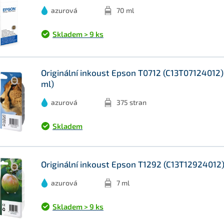
azurová
70 ml
Skladem > 9 ks
Originální inkoust Epson T0712 (C13T07124012),
ml)
azurová
375 stran
Skladem
Originální inkoust Epson T1292 (C13T12924012)
azurová
7 ml
Skladem > 9 ks