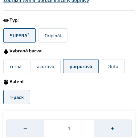
Zobrazit termín doručení a ceny dopravy
Typ:
®
SUPERA
Originál
Vybraná barva:
černá
azurová
purpurová
žlutá
Balení:
1-pack
Množství
−
+