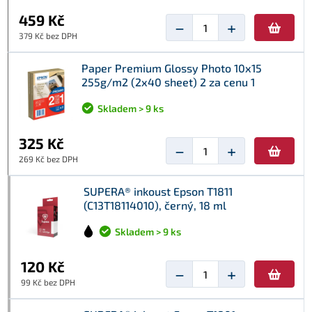
459 Kč
−
+
379 Kč bez DPH
Paper Premium Glossy Photo 10x15
255g/m2 (2x40 sheet) 2 za cenu 1
Skladem > 9 ks
325 Kč
−
+
269 Kč bez DPH
SUPERA® inkoust Epson T1811
(C13T18114010), černý, 18 ml
Skladem > 9 ks
120 Kč
−
+
99 Kč bez DPH