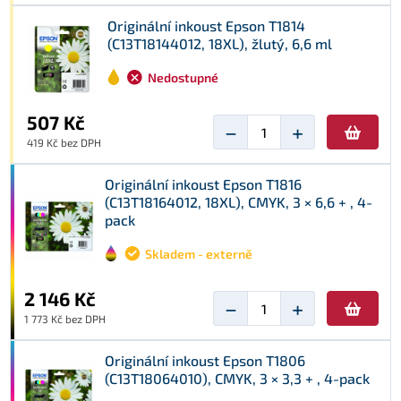
Originální inkoust Epson T1814
(C13T18144012, 18XL), žlutý, 6,6 ml
Nedostupné
507 Kč
−
+
419 Kč bez DPH
Originální inkoust Epson T1816
(C13T18164012, 18XL), CMYK, 3 × 6,6 + , 4-
pack
Skladem - externě
2 146 Kč
−
+
1 773 Kč bez DPH
Originální inkoust Epson T1806
(C13T18064010), CMYK, 3 × 3,3 + , 4-pack