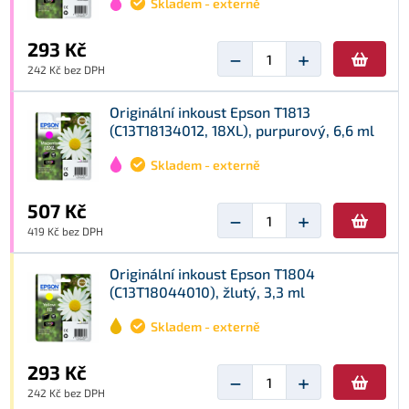
Skladem - externě
293 Kč
−
+
242 Kč bez DPH
Originální inkoust Epson T1813
(C13T18134012, 18XL), purpurový, 6,6 ml
Skladem - externě
507 Kč
−
+
419 Kč bez DPH
Originální inkoust Epson T1804
(C13T18044010), žlutý, 3,3 ml
Skladem - externě
293 Kč
−
+
242 Kč bez DPH