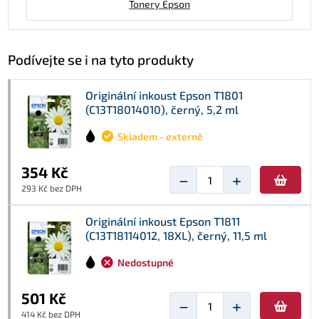
Tonery Epson
Podívejte se i na tyto produkty
Originální inkoust Epson T1801
(C13T18014010), černý, 5,2 ml
Skladem - externě
354 Kč
−
+
293 Kč bez DPH
Originální inkoust Epson T1811
(C13T18114012, 18XL), černý, 11,5 ml
Nedostupné
501 Kč
−
+
414 Kč bez DPH