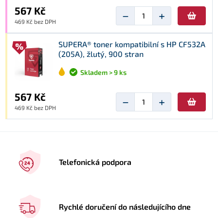
567 Kč
−
+
469 Kč bez DPH
SUPERA® toner kompatibilní s HP CF532A
(205A), žlutý, 900 stran
Skladem > 9 ks
567 Kč
−
+
469 Kč bez DPH
Telefonická podpora
Rychlé doručení do následujícího dne