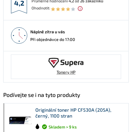
Průměrné hodnocení
4,2
od
26
zákazníků
4,2
Ohodnotit:
Náplně zítra u vás
Při objednávce do 17:00
Tonery HP
Podívejte se i na tyto produkty
Originální toner HP CF530A (205A),
černý, 1100 stran
Skladem > 9 ks