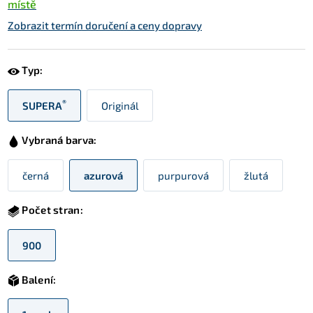
místě
Zobrazit termín doručení a ceny dopravy
Typ:
®
SUPERA
Originál
Vybraná barva:
černá
azurová
purpurová
žlutá
Počet stran:
900
Balení: