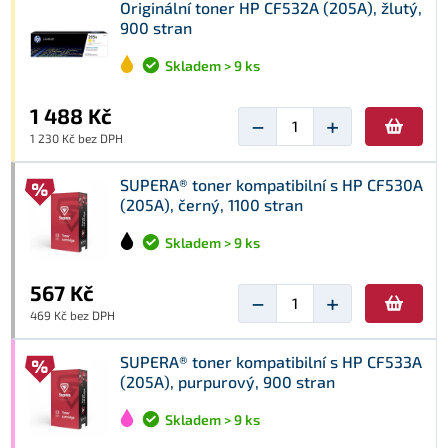
Originální toner HP CF532A (205A), žlutý,
900 stran
Skladem > 9 ks
1 488 Kč
−
+
1 230 Kč bez DPH
SUPERA® toner kompatibilní s HP CF530A
(205A), černý, 1100 stran
Skladem > 9 ks
567 Kč
−
+
469 Kč bez DPH
SUPERA® toner kompatibilní s HP CF533A
(205A), purpurový, 900 stran
Skladem > 9 ks