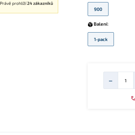
Právě prohlíží
24 zákazníků
900
Balení:
1-pack
Mno
−