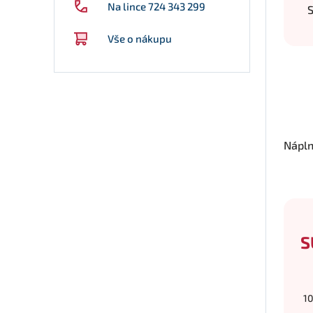
Na lince 724 343 299
S
Vše o nákupu
Nápl
S
10