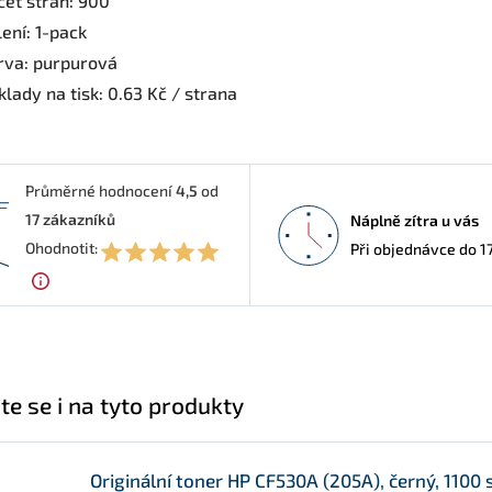
čet stran: 900
ení: 1-pack
rva: purpurová
lady na tisk: 0.63 Kč / strana
Průměrné hodnocení
4,5
od
17
zákazníků
Náplně zítra u vás
5
Ohodnotit:
Při objednávce do 1
te se i na tyto produkty
Originální toner HP CF530A (205A), černý, 1100 