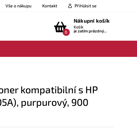
Vše o nákupu
Kontakt
Přihlásit se
Nákupní košík
Košík
je zatím prázdný...
0
ner kompatibilní s HP
5A), purpurový, 900