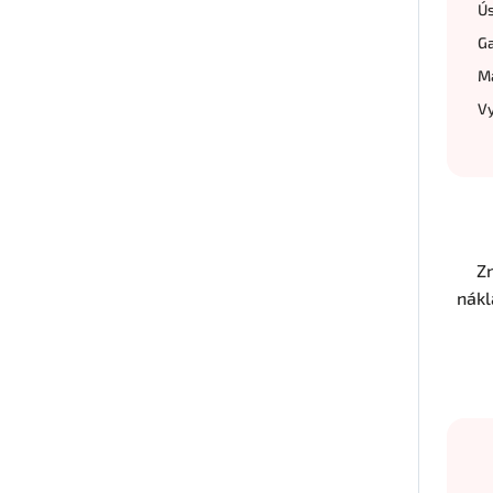
Ús
Ga
Ma
Vy
Z
nákl