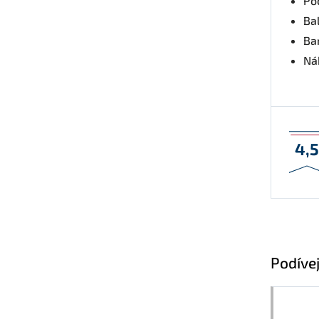
Po
Bal
Ba
Nák
4,
Podívej