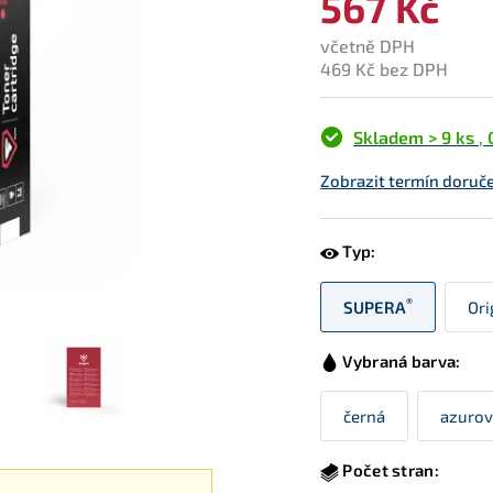
567 Kč
včetně DPH
469 Kč bez DPH
Skladem > 9 ks
,
Zobrazit termín doruče
Typ:
®
SUPERA
Ori
Vybraná barva:
černá
azurov
Počet stran: