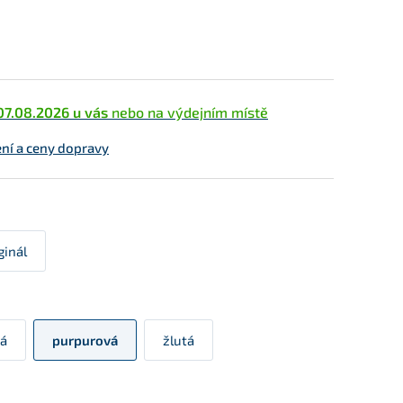
07.08.2026 u vás
nebo na výdejním místě
ní a ceny dopravy
ginál
á
purpurová
žlutá