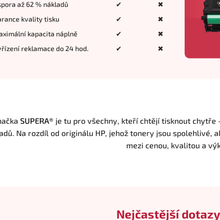
pora až 62 % nákladů
✔
✖
rance kvality tisku
✔
✖
ximální kapacita náplně
✔
✖
řízení reklamace do 24 hod.
✔
✖
načka
SUPERA®
je tu pro všechny, kteří chtějí tisknout chytře
adů. Na rozdíl od originálu HP, jehož tonery jsou spolehlivé, a
mezi cenou, kvalitou a v
Nejčastější dotazy