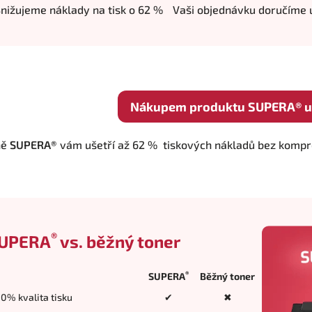
nižujeme náklady na tisk o 62 %
Vaši objednávku doručíme u
Nákupem produktu SUPERA® uš
ně
SUPERA®
vám ušetří až 62 % tiskových nákladů bez komprom
®
UPERA
vs. běžný toner
®
SUPERA
Běžný toner
0% kvalita tisku
✔
✖