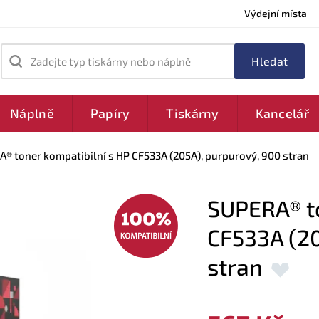
Výdejní místa
Zadejte typ tiskárny nebo náplně
Náplně
Papíry
Tiskárny
Kancelář
® toner kompatibilní s HP CF533A (205A), purpurový, 900 stran
SUPERA® to
CF533A (20
stran