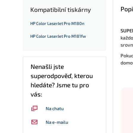
Popi
Kompatibilní tiskárny
HP Color LaserJet Pro M180n
SUPER
HP Color LaserJet Pro M181fw
každo
srovn
Pokud
domov
Nenašli jste
superodpověď, kterou
hledáte? Jsme tu pro
vás:
Na chatu
Na e-mailu