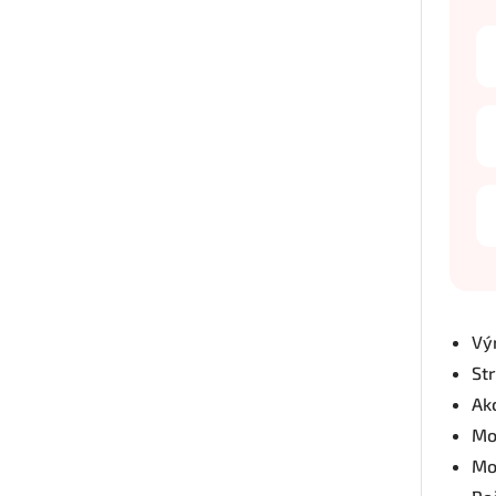
Vý
St
Ak
Mo
Mo