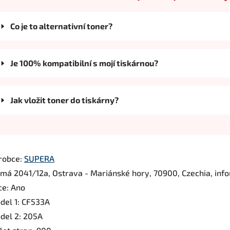
Co je to alternativní toner?
Je 100% kompatibilní s mojí tiskárnou?
Jak vložit toner do tiskárny?
robce:
SUPERA
rmá 2041/12a, Ostrava - Mariánské hory, 70900, Czechia, inf
ce: Ano
del 1: CF533A
del 2: 205A