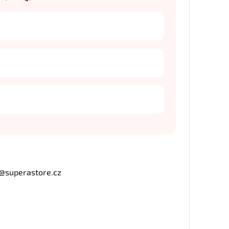
o@superastore.cz