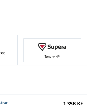
7:00
Tonery HP
stran
1 358 Kč