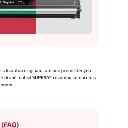
 – s kvalitou originálu, ale bez přemrštěných
le drahé, nabízí
SUPERA®
rozumný kompromis
ýkonem.
 (FAQ)