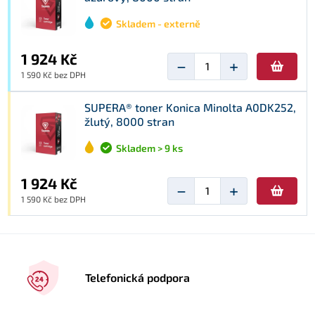
Skladem - externě
1 924 Kč
−
+
1 590 Kč bez DPH
SUPERA® toner Konica Minolta A0DK252,
žlutý, 8000 stran
Skladem > 9 ks
1 924 Kč
−
+
1 590 Kč bez DPH
Telefonická podpora