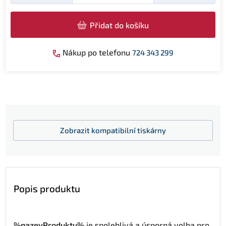
Přidat do košíku
Nákup po telefonu
724 343 299
Zobrazit
kompatibilní tiskárny
Popis produktu
%nazevProduktu%
je spolehlivá a úsporná volba pro