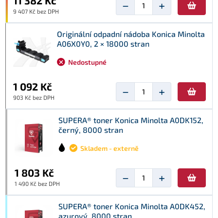
11 382 Kč
−
+
9 407 Kč bez DPH
Originální odpadní nádoba Konica Minolta
A06X0Y0, 2 × 18000 stran
Nedostupné
1 092 Kč
−
+
903 Kč bez DPH
SUPERA® toner Konica Minolta A0DK152,
černý, 8000 stran
Skladem - externě
1 803 Kč
−
+
1 490 Kč bez DPH
SUPERA® toner Konica Minolta A0DK452,
azurový, 8000 stran