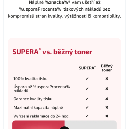
Náplně
%znacka%®
vám ušetří až
%usporaProcenta% tiskových nákladů bez
kompromisů stran kvality, výtěžnosti či kompatibility.
®
SUPERA
vs. běžný toner
Běžný
®
SUPERA
toner
100% kvalita tisku
✔
✖
Úspora až %usporaProcenta%
✔
✖
nákladů
Garance kvality tisku
✔
✖
Maximální kapacita náplně
✔
✖
Vyřízení reklamace do 24 hod.
✔
✖