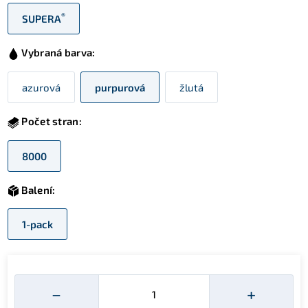
®
SUPERA
Vybraná barva:
azurová
purpurová
žlutá
Počet stran:
8000
Balení:
1-pack
Množství
−
+