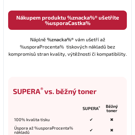
Nákupem produktu %znacka%® ušetříte
%usporaCastka%
Náplně
%znacka%®
vám ušetří až
%usporaProcenta% tiskových nákladů bez
kompromisů stran kvality, výtěžnosti či kompatibility.
®
SUPERA
vs. běžný toner
Běžný
®
SUPERA
toner
100% kvalita tisku
✔
✖
Úspora až %usporaProcenta%
✔
✖
nákladů