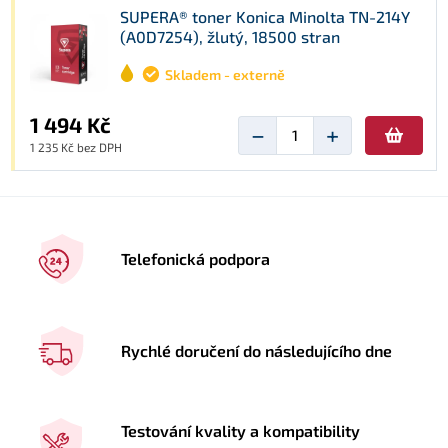
SUPERA® toner Konica Minolta TN-214Y
(A0D7254), žlutý, 18500 stran
Skladem - externě
1 494 Kč
−
+
1 235 Kč bez DPH
Telefonická podpora
Rychlé doručení do následujícího dne
Testování kvality a kompatibility