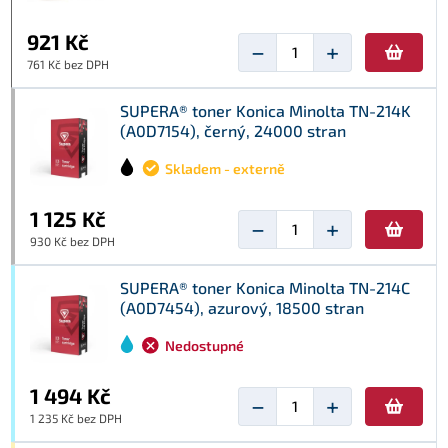
921 Kč
−
+
761 Kč bez DPH
SUPERA® toner Konica Minolta TN-214K
(A0D7154), černý, 24000 stran
Skladem - externě
1 125 Kč
−
+
930 Kč bez DPH
SUPERA® toner Konica Minolta TN-214C
(A0D7454), azurový, 18500 stran
Nedostupné
1 494 Kč
−
+
1 235 Kč bez DPH