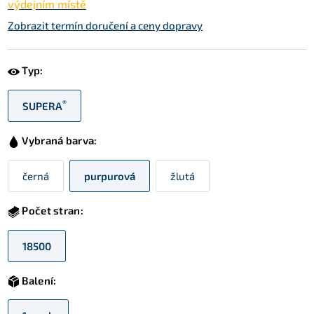
výdejním místě
Zobrazit termín doručení a ceny dopravy
Typ:
®
SUPERA
Vybraná barva:
černá
purpurová
žlutá
Počet stran:
18500
Balení: