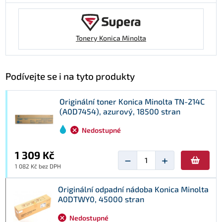
Tonery Konica Minolta
Podívejte se i na tyto produkty
Originální toner Konica Minolta TN-214C
(A0D7454), azurový, 18500 stran
Nedostupné
1 309 Kč
−
+
1 082 Kč bez DPH
Originální odpadní nádoba Konica Minolta
A0DTWY0, 45000 stran
Nedostupné